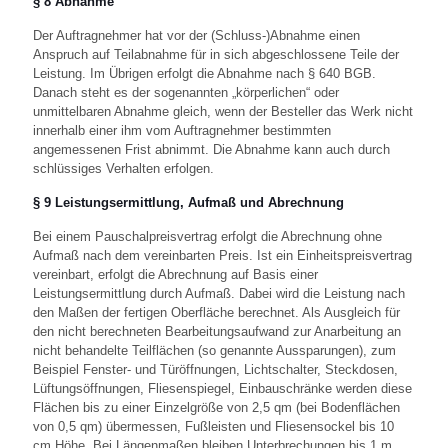
§ 8 Abnahme
Der Auftragnehmer hat vor der (Schluss-)Abnahme einen
Anspruch auf Teilabnahme für in sich abgeschlossene Teile der
Leistung. Im Übrigen erfolgt die Abnahme nach § 640 BGB.
Danach steht es der sogenannten „körperlichen“ oder
unmittelbaren Abnahme gleich, wenn der Besteller das Werk nicht
innerhalb einer ihm vom Auftragnehmer bestimmten
angemessenen Frist abnimmt. Die Abnahme kann auch durch
schlüssiges Verhalten erfolgen.
§ 9 Leistungsermittlung, Aufmaß und Abrechnung
Bei einem Pauschalpreisvertrag erfolgt die Abrechnung ohne
Aufmaß nach dem vereinbarten Preis. Ist ein Einheitspreisvertrag
vereinbart, erfolgt die Abrechnung auf Basis einer
Leistungsermittlung durch Aufmaß. Dabei wird die Leistung nach
den Maßen der fertigen Oberfläche berechnet. Als Ausgleich für
den nicht berechneten Bearbeitungsaufwand zur Anarbeitung an
nicht behandelte Teilflächen (so genannte Aussparungen), zum
Beispiel Fenster- und Türöffnungen, Lichtschalter, Steckdosen,
Lüftungsöffnungen, Fliesenspiegel, Einbauschränke werden diese
Flächen bis zu einer Einzelgröße von 2,5 qm (bei Bodenflächen
von 0,5 qm) übermessen, Fußleisten und Fliesensockel bis 10
cm Höhe. Bei Längenmaßen bleiben Unterbrechungen bis 1 m