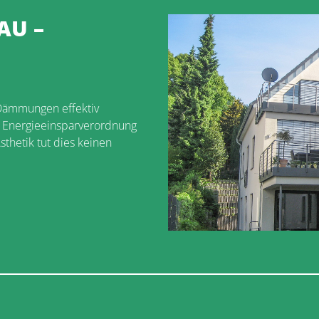
AU –
 Dämmungen effektiv
r Energieeinsparverordnung
thetik tut dies keinen