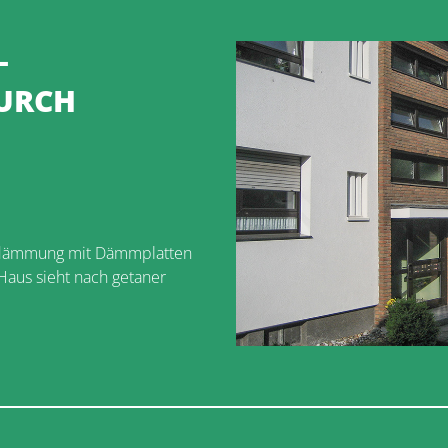
–
URCH
ndämmung mit Dämmplatten
Haus sieht nach getaner