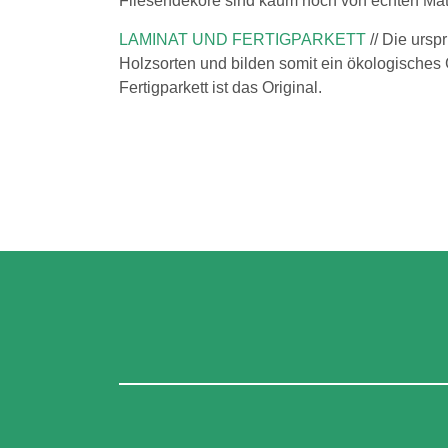
Fliesendekore sind kaum noch von echten Mate
LAMINAT UND FERTIGPARKETT
// Die ursp
Holzsorten und bilden somit ein ökologisches
Fertigparkett ist das Original.