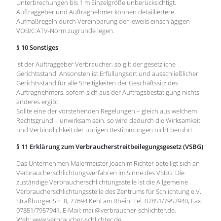
Unterbrechungen bis 1 m Einzelgröße unberücksichtigt.
Auftraggeber und Auftragnehmer können detailliertere
Aufmaßregeln durch Vereinbarung der jeweils einschlägigen
VOB/C ATV-Norm zugrunde legen.
§ 10 Sonstiges
Ist der Auftraggeber Verbraucher, so gilt der gesetzliche
Gerichtsstand. Ansonsten ist Erfüllungsort und ausschließlicher
Gerichtsstand für alle Streitigkeiten der Geschäftssitz des
Auftragnehmers, sofern sich aus der Auftragsbestätigung nichts
anderes ergibt.
Sollte eine der vorstehenden Regelungen – gleich aus welchem
Rechtsgrund – unwirksam sein, so wird dadurch die Wirksamkeit
und Verbindlichkeit der übrigen Bestimmungen nicht berührt.
§ 11 Erklärung zum Verbraucherstreitbeilegungsgesetz (VSBG)
Das Unternehmen Malermeister Joachim Richter beteiligt sich an
Verbraucherschlichtungsverfahren im Sinne des VSBG. Die
zuständige Verbraucherschlichtungsstelle ist die Allgemeine
Verbraucherschlichtungsstelle des Zentrums für Schlichtung e.V.
Straßburger Str. 8, 77694 Kehl am Rhein. Tel. 07851/7957940, Fax.
07851/7957941. E-Mail: mail@verbraucher-schlichter.de,
Web: www.verbraucher-schlichter.de