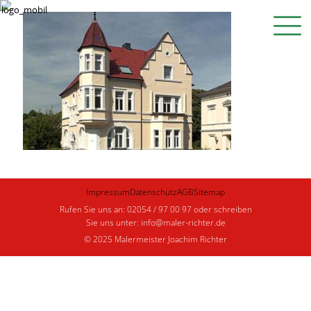
Impressum
Datenschutz
AGB
Sitemap
Rufen Sie uns an: 02054 / 97 00 97 oder schreiben
Sie uns unter: info@maler-richter.de
© 2025 Malermeister Joachim Richter