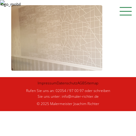
Impressum
Datenschutz
AGB
Sitemap
Rufen Sie uns an: 02054 / 97 00 97 oder schreiben
Sie uns unter: info@maler-richter.de
© 2025 Malermeister Joachim Richter